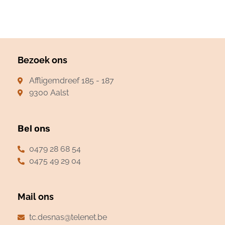
Bezoek ons
Affligemdreef 185 - 187
9300 Aalst
Bel ons
0479 28 68 54
0475 49 29 04
Mail ons
tc.desnas@telenet.be